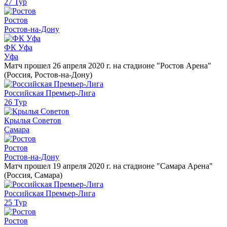
27 Тур
Ростов
Ростов-на-Дону
ФК Уфа
Уфа
Матч прошел 26 апреля 2020 г. на стадионе "Ростов Арена"
(Россия, Ростов-на-Дону)
Российская Премьер-Лига
26 Тур
Крылья Советов
Самара
Ростов
Ростов-на-Дону
Матч прошел 19 апреля 2020 г. на стадионе "Самара Арена"
(Россия, Самара)
Российская Премьер-Лига
25 Тур
Ростов