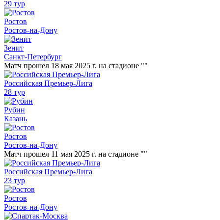
29 тур
Ростов
Ростов-на-Дону
Зенит
Санкт-Петербург
Матч прошел 18 мая 2025 г. на стадионе ""
Российская Премьер-Лига
28 тур
Рубин
Казань
Ростов
Ростов-на-Дону
Матч прошел 11 мая 2025 г. на стадионе ""
Российская Премьер-Лига
23 тур
Ростов
Ростов-на-Дону