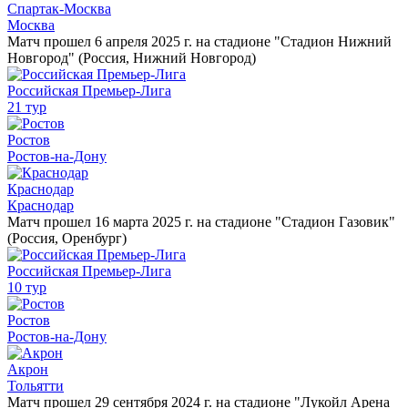
Спартак-Москва
Москва
Матч прошел 6 апреля 2025 г. на стадионе "Стадион Нижний
Новгород" (Россия, Нижний Новгород)
Российская Премьер-Лига
21 тур
Ростов
Ростов-на-Дону
Краснодар
Краснодар
Матч прошел 16 марта 2025 г. на стадионе "Стадион Газовик"
(Россия, Оренбург)
Российская Премьер-Лига
10 тур
Ростов
Ростов-на-Дону
Акрон
Тольятти
Матч прошел 29 сентября 2024 г. на стадионе "Лукойл Арена