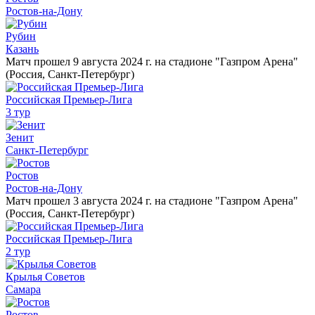
Ростов-на-Дону
Рубин
Казань
Матч прошел 9 августа 2024 г. на стадионе "Газпром Арена"
(Россия, Санкт-Петербург)
Российская Премьер-Лига
3 тур
Зенит
Санкт-Петербург
Ростов
Ростов-на-Дону
Матч прошел 3 августа 2024 г. на стадионе "Газпром Арена"
(Россия, Санкт-Петербург)
Российская Премьер-Лига
2 тур
Крылья Советов
Самара
Ростов