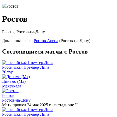
Ростов
Россия, Ростов-на-Дону
Домашняя арена:
Ростов Арена
(Ростов-на-Дону)
Состоявшиеся матчи с Ростов
Российская Премьер-Лига
30 тур
Динамо (Мх)
Махачкала
Ростов
Ростов-на-Дону
Матч прошел 24 мая 2025 г. на стадионе ""
Российская Премьер-Лига