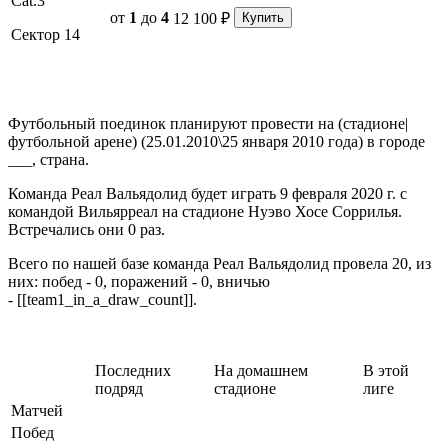
Cat.3
от
1
до
4
12 100 ₽
Купить
Сектор 14
Футбольный поединок
планируют провести
на (стадионе|
футбольной арене) (25.01.2010\25 января 2010 года) в городе
___, страна.
Команда
Реал Вальядолид будет играть
9 февраля 2020 г. с
командой Вильярреал на стадионе
Нуэво Хосе Соррилья.
Встречались они
0 раз.
Всего по нашей базе команда Реал Вальядолид провела 20, из
них: побед -
0, поражений -
0, вничью
-
[[team1_in_a_draw_count]].
Последних
На домашнем
В этой
подряд
стадионе
лиге
Матчей
Побед