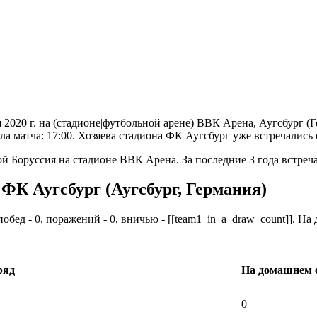
2020 г. на (стадионе|футбольной арене) ВВК Арена, Аугсбург (Ге
атча: 17:00. Хозяева стадиона ФК Аугсбург уже встречались с
ой Боруссия на стадионе ВВК Арена. За последние 3 года встреча
ФК Аугсбург (Аугсбург, Германия)
обед - 0, поражений - 0, вничью - [[team1_in_a_draw_count]]. На
ряд
На домашнем 
0