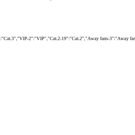
":"Cat.3","VIP-2":"VIP","Cat.2-19":"Cat.2","Away fans-3":"Away f