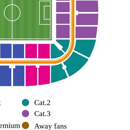
x
Cat.2
Cat.3
remium
Away fans