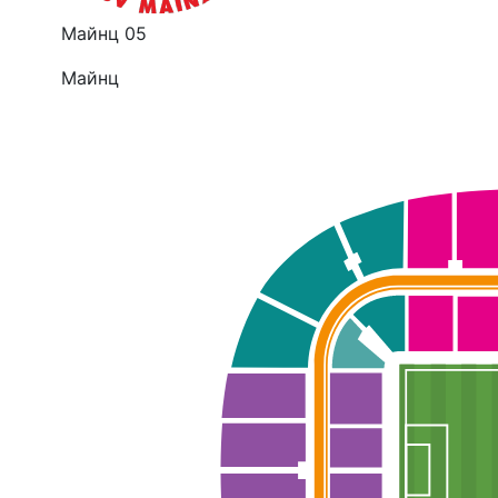
Майнц 05
Майнц