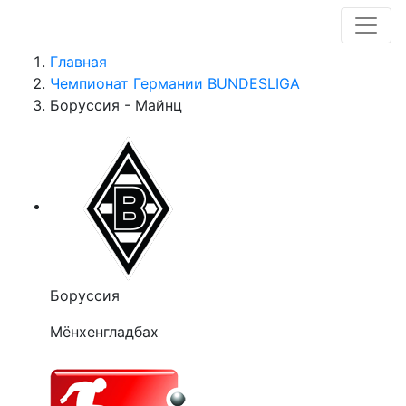
Главная
Чемпионат Германии BUNDESLIGA
Боруссия - Майнц
Боруссия
Мёнхенгладбах