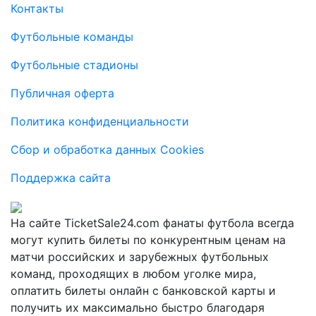
Контакты
Футбольные команды
Футбольные стадионы
Публичная оферта
Политика конфиденциальности
Сбор и обработка данных Cookies
Поддержка сайта
На сайте TicketSale24.com фанаты футбола всегда
могут купить билеты по конкурентным ценам на
матчи российских и зарубежных футбольных
команд, проходящих в любом уголке мира,
оплатить билеты онлайн с банковской карты и
получить их максимально быстро благодаря