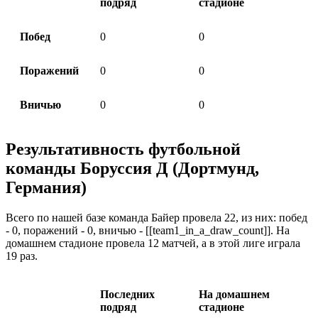
подряд
стадионе
Побед
0
0
Поражений
0
0
Вничью
0
0
Результативность футбольной
команды Боруссия Д (Дортмунд,
Германия)
Всего по нашей базе команда Байер провела 22, из них: побед
- 0, поражений - 0, вничью - [[team1_in_a_draw_count]]. На
домашнем стадионе провела 12 матчей, а в этой лиге играла
19 раз.
Последних
На домашнем
подряд
стадионе