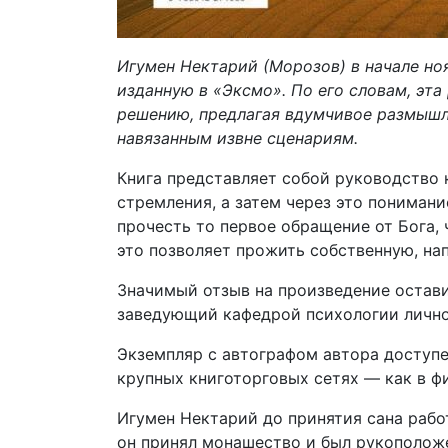
Игумен Нектарий (Морозов) в начале но
изданную в «Эксмо». По его словам, эт
решению, предлагая вдумчивое размышле
навязанным извне сценариям.
Книга представляет собой руководство 
стремления, а затем через это пониман
прочесть то первое обращение от Бога, ч
это позволяет прожить собственную, на
Значимый отзыв на произведение оставил
заведующий кафедрой психологии личнос
Экземпляр с автографом автора доступен
крупных книготорговых сетях — как в фи
Игумен Нектарий до принятия сана рабо
он принял монашество и был рукоположе