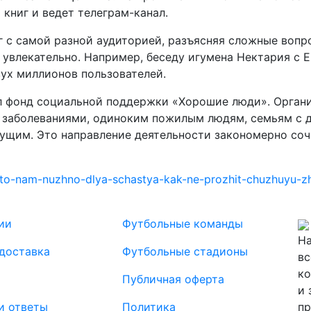
 книг и ведет телеграм-канал.
г с самой разной аудиторией, разъясняя сложные вопро
 увлекательно. Например, беседу игумена Нектария с
ух миллионов пользователей.
ал фонд социальной поддержки «Хорошие люди». Орган
 заболеваниями, одиноким пожилым людям, семьям с
ущим. Это направление деятельности закономерно соч
hto-nam-nuzhno-dlya-schastya-kak-ne-prozhit-chuzhuyu-z
ии
Футбольные команды
На
 доставка
Футбольные стадионы
вс
ко
Публичная оферта
и 
и ответы
Политика
пр