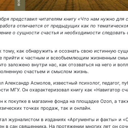
ября представил читателям книгу «Что нам нужно для с
а работа отличается от предыдущих как по тематическо
ние о сущности счастья и необходимости следовать с
к тому, как обнаружить и осознать свою истинную сущ
ие прийти к частным и всеобъемлющим жизненным смыс
то заложено внутри нас, как отозваться на него и воп
полненную счастьем и смыслом жизнь.
 Александр Асмолов, известный психолог, педагог, пу
ти МГУ. Он охарактеризовал книгу как «Навигатор сч
 к покупке в магазине фонда на площадке Ozon, а так
зических точках продаж, так и онлайн.
тал журналистом в изданиях «Аргументы и факты» и «О
н в сан священника. На протяжении многих лет он со