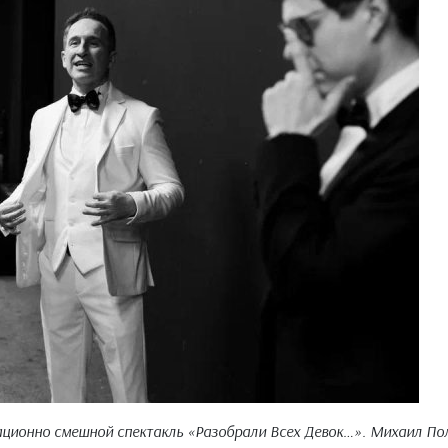
сационно смешной спектакль «Разобрали Всех Девок…». Михаил По