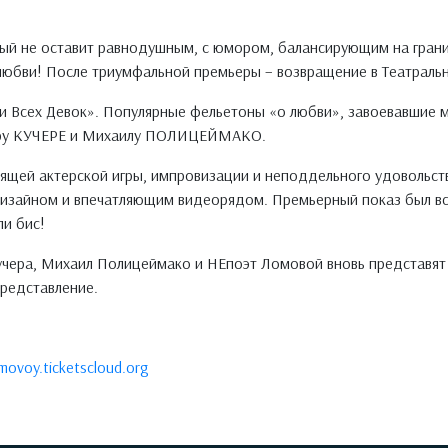
орый не оставит равнодушным, с юмором, балансирующим на гран
 любви! После триумфальной премьеры – возвращение в Театраль
и Всех Девок». Популярные фельетоны «о любви», завоевавшие м
кару КУЧЕРЕ и Михаилу ПОЛИЦЕЙМАКО.
ящей актерской игры, импровизации и неподдельного удовольст
дизайном и впечатляющим видеорядом. Премьерный показ был вс
ли бис!
чера, Михаил Полицеймако и НЕпоэт Ломовой вновь представят с
представление.
movoy.ticketscloud.org